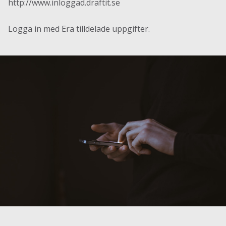
http://www.inloggad.draftit.se
Logga in med Era tilldelade uppgifter.