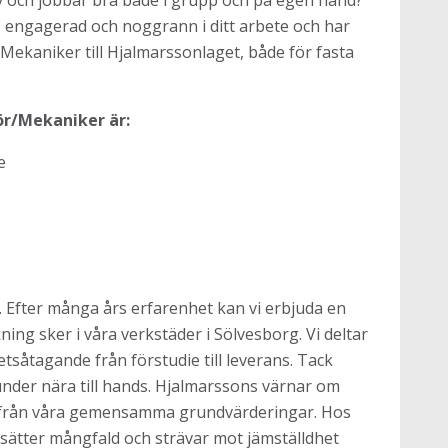
iv och jobbar bra både i grupp och på egen hand?
rd, engagerad och noggrann i ditt arbete och har
/Mekaniker till Hjalmarssonlaget, både för fasta
ör/Mekaniker är:
e
 Efter många års erfarenhet kan vi erbjuda en
ng sker i våra verkstäder i Sölvesborg. Vi deltar
etsåtagande från förstudie till leverans. Tack
kunder nära till hands. Hjalmarssons värnar om
tifrån våra gemensamma grundvärderingar. Hos
esätter mångfald och strävar mot jämställdhet