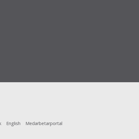
k
English
Medarbetarportal