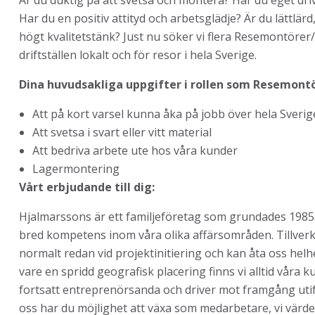
Är du duktig på att svetsa och montera? Har du eget dr
Har du en positiv attityd och arbetsglädje? Är du lättlä
högt kvalitetstänk? Just nu söker vi flera Resemontörer
driftställen lokalt och för resor i hela Sverige.
Dina huvudsakliga uppgifter i rollen som Resemont
Att på kort varsel kunna åka på jobb över hela Sverig
Att svetsa i svart eller vitt material
Att bedriva arbete ute hos våra kunder
Lagermontering
Vårt erbjudande till dig:
Hjalmarssons är ett familjeföretag som grundades 1985.
bred kompetens inom våra olika affärsområden. Tillverkni
normalt redan vid projektinitiering och kan åta oss helh
vare en spridd geografisk placering finns vi alltid våra 
fortsatt entreprenörsanda och driver mot framgång u
oss har du möjlighet att växa som medarbetare, vi värd