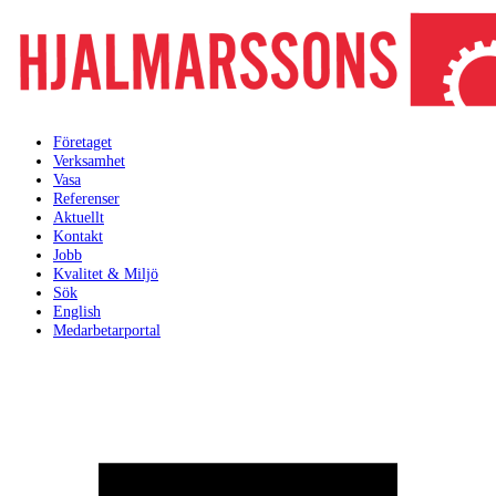
Företaget
Verksamhet
Vasa
Referenser
Aktuellt
Kontakt
Jobb
Kvalitet & Miljö
Sök
English
Medarbetarportal