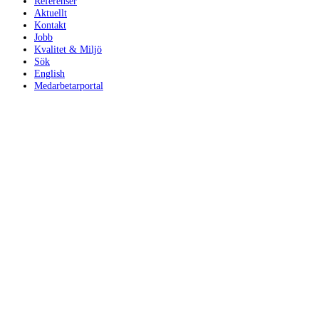
Referenser
Aktuellt
Kontakt
Jobb
Kvalitet & Miljö
Sök
English
Medarbetarportal