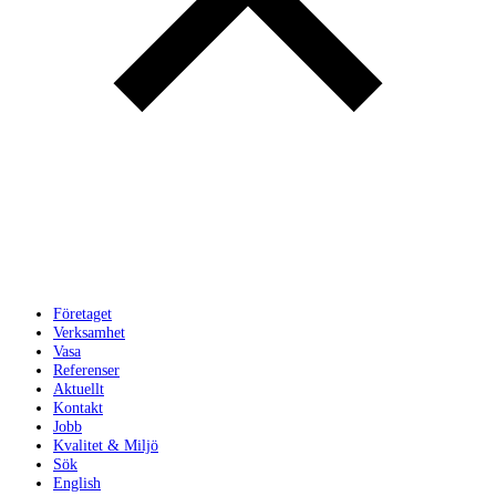
Företaget
Verksamhet
Vasa
Referenser
Aktuellt
Kontakt
Jobb
Kvalitet & Miljö
Sök
English